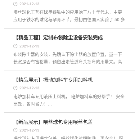
2021-12-13
喂丝球化工艺在球墨铸铁中的应用始于八十年代末，主要
应用于铁水的球化与孕育环节，最初由德国人实验了 50 多
种不同的合金组合。 一、喂丝球化工艺的历史 其结果是精
选了具有两...
【精品工程】定制布袋除尘设备安装完成
2021-12-13
布袋除尘器的安装，先确认下除尘器的放置位置，量一下
长宽是否有富裕量，预留出走管道弯头拐弯的用量来。高
度也要比除尘器高，预留出至少 1.5 米的位置。方便以后
检修和换除尘...
【精品展示】振动加料车专用加料机
2021-12-13
电炉加料车专用液压上料机， 电炉加料车的好帮手！ 安全
高效，省时省力！...
【新品展示】喂丝球包专用喂丝包盖
2021-12-13
喂丝球包专用喂丝包盖，喂丝球化过程防溅，更安全！ 配