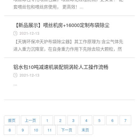
套喂丝包和喂丝房使用， 更高效！...
【新品展示】喂丝机房+16000定制布袋除尘
2021-12-13
【天铸环保冲天炉布袋除尘器】其工作原理为:含尘气体先
进入重力沉降室，在自身重力作用下先除去较大颗粒，然
后进入多管水冷却器，烟尘在此水冷并除去中小颗粒，烟
尘冷却到20...
铝水包10吨减速机装配铜涡轮人工操作流畅
2021-12-13
...
首页
上一页
1
2
3
4
5
6
7
8
9
10
11
下一页
末页