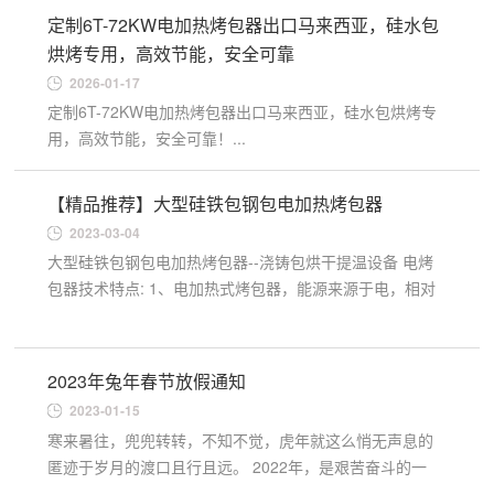
定制6T-72KW电加热烤包器出口马来西亚，硅水包
烘烤专用，高效节能，安全可靠
2026-01-17
定制6T-72KW电加热烤包器出口马来西亚，硅水包烘烤专
用，高效节能，安全可靠！...
【精品推荐】大型硅铁包钢包电加热烤包器
2023-03-04
大型硅铁包钢包电加热烤包器--浇铸包烘干提温设备 电烤
包器技术特点: 1、电加热式烤包器，能源来源于电，相对
于煤气、天然气、液化石油气、柴油等加热方式，电能取
之方便,便于使...
2023年兔年春节放假通知
2023-01-15
寒来暑往，兜兜转转，不知不觉，虎年就这么悄无声息的
匿迹于岁月的渡口且行且远。 2022年，是艰苦奋斗的一
年。 感谢广大客户在2022年的信任与支持，使得我们在过