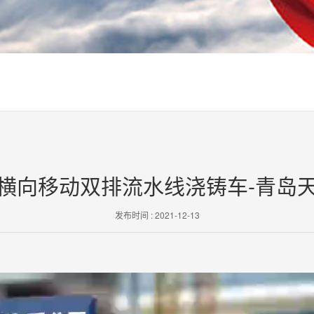
横向移动双排流水线浇铸车-青岛
发布时间 : 2021-12-13