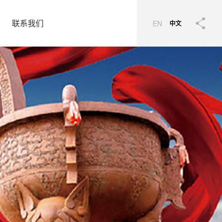
联系我们
EN
中文