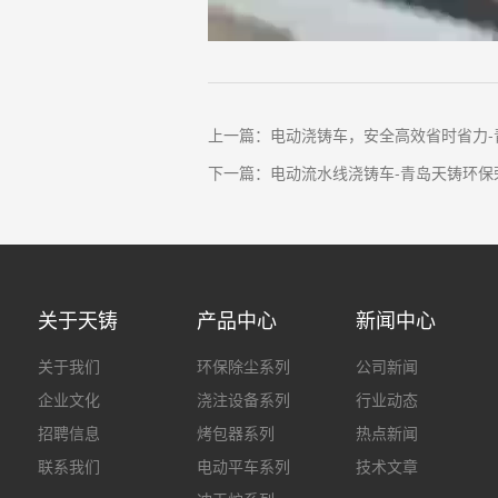
上一篇：
电动浇铸车，安全高效省时省力-
下一篇：
电动流水线浇铸车-青岛天铸环保
关于天铸
产品中心
新闻中心
关于我们
环保除尘系列
公司新闻
企业文化
浇注设备系列
行业动态
招聘信息
烤包器系列
热点新闻
联系我们
电动平车系列
技术文章