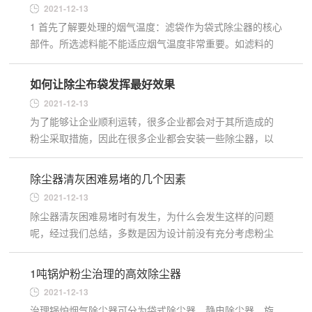
2021-12-13
1 首先了解要处理的烟气温度：滤袋作为袋式除尘器的核心
部件。所选滤料能不能适应烟气温度非常重要。如滤料的
正常使用温度超出烟气的温度太多，因高温滤料的成本较
高造成设备...
如何让除尘布袋发挥最好效果
2021-12-13
为了能够让企业顺利运转，很多企业都会对于其所造成的
粉尘采取措施，因此在很多企业都会安装一些除尘器，以
减少有害气体的排放。当一个企业在购买除尘器时，不仅
需要购买好的...
除尘器清灰困难易堵的几个因素
2021-12-13
除尘器清灰困难易堵时有发生，为什么会发生这样的问题
呢，经过我们总结，多数是因为设计前没有充分考虑粉尘
的性质，盲目的为了减少设备的投资而选择高的过滤风
速。先择一台好...
1吨锅炉粉尘治理的高效除尘器
2021-12-13
治理锅炉烟气除尘器可分为袋式除尘器、静电除尘器、旋