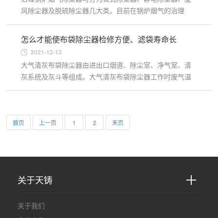
风除尘器及脱硫除尘器几大类。目前在锅炉烟气的治理
中，布袋除尘器除尘效果是zui好的，也能满足国家环保验
收标准。以前锅...
怎么才能使布袋除尘器检修方便、滤袋寿命长
2021-12-13
大气清灰布袋除尘器由进出口烟道、除尘室、净气室、清
灰系统及灰斗等组成。大气清灰布袋除尘器工作时废气温
度降为130℃，瞬间可达180℃的含尘气体由布袋除尘器中
下部的进口烟道...
首页
上一页
1
2
末页
关于天铸
关于我们