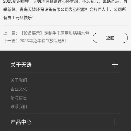
2023新的旅程，天铸环保将继续心怀梦想，不忘初心，砥砺奋进，勇
攀新峰。青岛天铸环保设备有限公司衷心祝愿社会各界人士、公司所
有员工元旦快乐！
上一篇：
【设备展示】定制手电两用坩埚铝水包
返回
下一篇：
2023年兔年春节放假通知
关于天铸
关于我们
企业文化
招聘信息
联系我们
产品中心